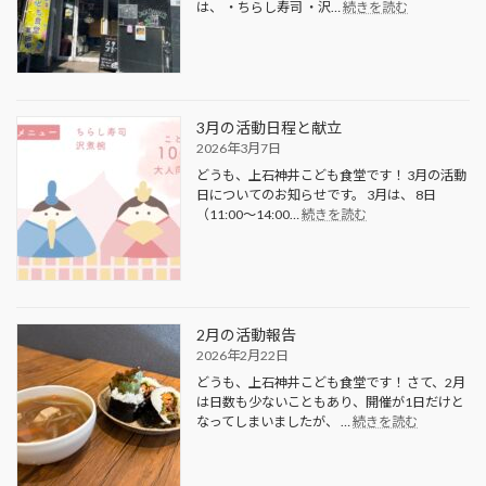
:
は、 ・ちらし寿司 ・沢…
続きを読む
3
月
8
日
活
動
3月の活動日程と献立
報
2026年3月7日
告
どうも、上石神井こども食堂です！ 3月の活動
日についてのお知らせです。 3月は、 8日
:
（11:00〜14:00…
続きを読む
3
月
の
活
動
日
2月の活動報告
程
2026年2月22日
と
どうも、上石神井こども食堂です！ さて、2月
献
は日数も少ないこともあり、開催が1日だけと
立
:
なってしまいましたが、 …
続きを読む
2
月
の