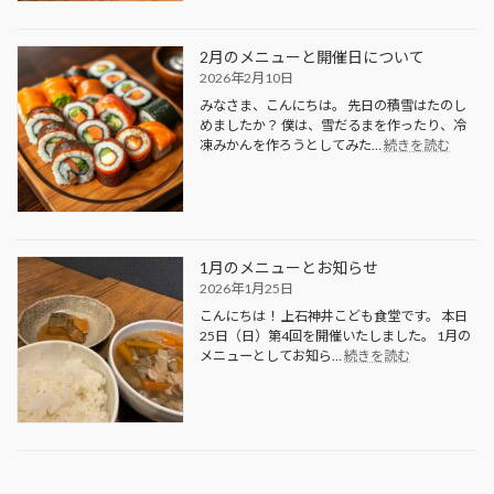
活
動
報
2月のメニューと開催日について
告
2026年2月10日
みなさま、こんにちは。 先日の積雪はたのし
めましたか？ 僕は、雪だるまを作ったり、冷
:
凍みかんを作ろうとしてみた…
続きを読む
2
月
の
メ
ニ
ュ
1月のメニューとお知らせ
ー
2026年1月25日
と
こんにちは！ 上石神井こども食堂です。 本日
開
25日（日）第4回を開催いたしました。 1月の
催
:
メニューとしてお知ら…
続きを読む
日
1
に
月
つ
の
い
メ
て
ニ
ュ
ー